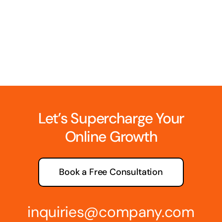
Let’s Supercharge Your
Online Growth
Book a Free Consultation
inquiries@company.com