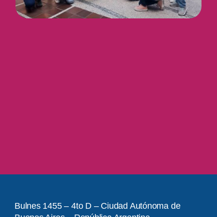
Bulnes 1455 – 4to D – Ciudad Autónoma de