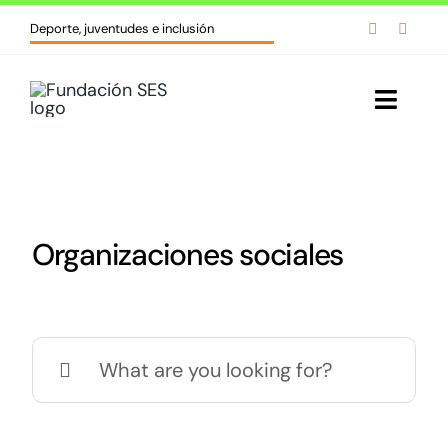
Skip


Deporte, juventudes e inclusión
to
content
Toggle
Naviga
Inicio
Quiénes somos
Organizaciones sociales
Líneas de acción
Cursos y formaciones
Search
for:
Biblioteca