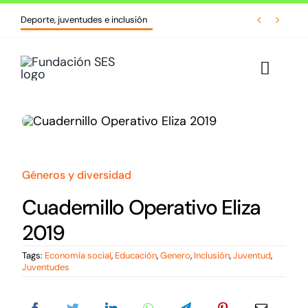
Skip


Deporte, juventudes e inclusión
to
content
Toggle
Naviga
Inicio
Quiénes somos
Géneros y diversidad
Líneas de acción
Cuadernillo Operativo Eliza
2019
Cursos y formaciones
Tags:
Economía social
,
Educación
,
Genero
,
Inclusión
,
Juventud
,
Juventudes
Biblioteca