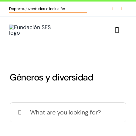
Skip


Deporte, juventudes e inclusión
to
content
Toggl
Navig
Inicio
Quiénes somos
Géneros y diversidad
Líneas de acción
Cursos y formaciones
Search
for:
Biblioteca