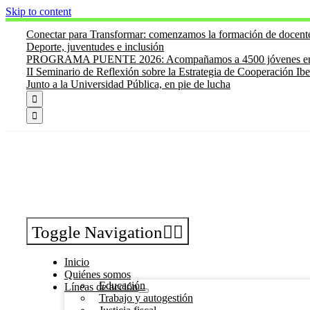
Skip to content
Conectar para Transformar: comenzamos la formación de docen
Deporte, juventudes e inclusión
PROGRAMA PUENTE 2026: Acompañamos a 4500 jóvenes en su 
II Seminario de Reflexión sobre la Estrategia de Cooperación Ib
Junto a la Universidad Pública, en pie de lucha


Toggle Navigation
Inicio
Quiénes somos
Educación
Líneas de acción
Trabajo y autogestión