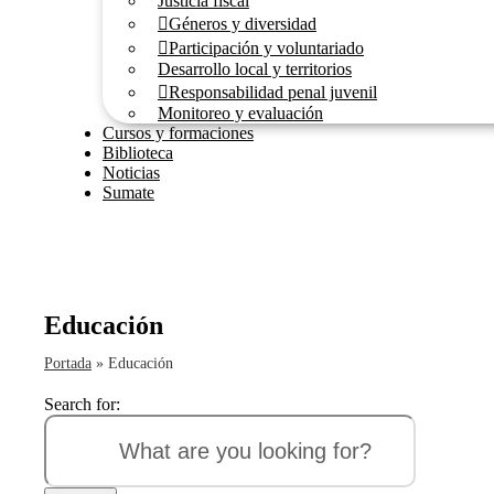
Justicia fiscal
Géneros y diversidad
Participación y voluntariado
Desarrollo local y territorios
Responsabilidad penal juvenil
Monitoreo y evaluación
Cursos y formaciones
Biblioteca
Noticias
Sumate
Educación
Portada
»
Educación
Search for: