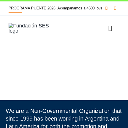
Skip


PROGRAMA PUENTE 2026: Acompañamos a 4500 jóvenes en su futuro e
to
content
Toggle
Naviga
Inicio
Quiénes somos
Líneas de acción
Cursos y formaciones
We are a Non-Governmental Organization that
Biblioteca
since 1999 has been working in Argentina and
Latin America for both the promotion and