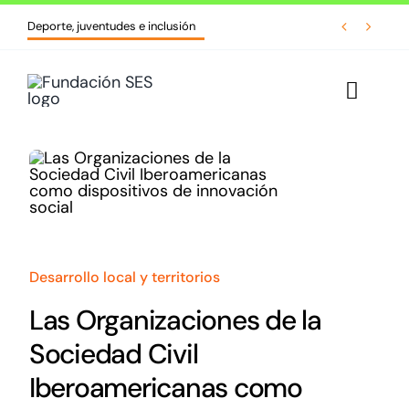
Skip


Deporte, juventudes e inclusión
to
content
Toggle
Naviga
Inicio
Quiénes somos
Líneas de acción
Desarrollo local y territorios
Cursos y formaciones
Las Organizaciones de la
Sociedad Civil
Biblioteca
Iberoamericanas como