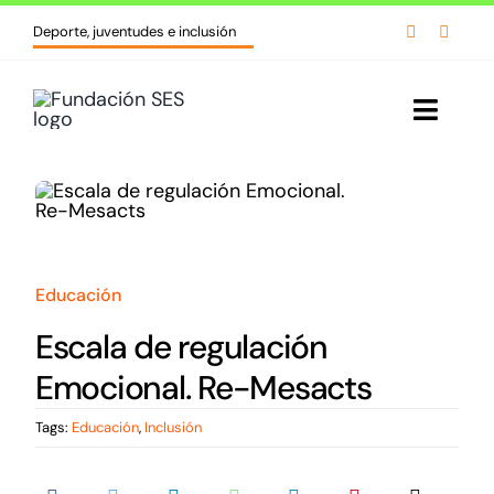
Skip


Deporte, juventudes e inclusión
to
content
Toggl
Navig
Inicio
Quiénes somos
Educación
Líneas de acción
Escala de regulación
Cursos y formaciones
Emocional. Re-Mesacts
Tags:
Educación
,
Inclusión
Biblioteca