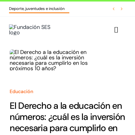
Skip


Deporte, juventudes e inclusión
to
content
Toggle
Naviga
Inicio
Quiénes somos
Líneas de acción
Educación
Cursos y formaciones
El Derecho a la educación en
números: ¿cuál es la inversión
Biblioteca
necesaria para cumplirlo en