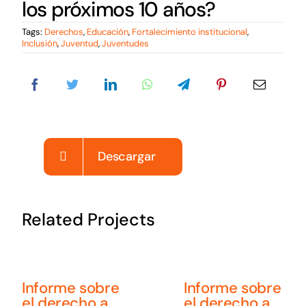
los próximos 10 años?
Noticias
Tags:
Derechos
,
Educación
,
Fortalecimiento institucional
,
Sumate
Inclusión
,
Juventud
,
Juventudes
Descargar
Related Projects
Informe sobre
Informe sobre
el derecho a
el derecho a