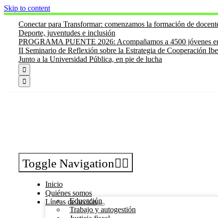
Skip to content
Conectar para Transformar: comenzamos la formación de docen
Deporte, juventudes e inclusión
PROGRAMA PUENTE 2026: Acompañamos a 4500 jóvenes en su 
II Seminario de Reflexión sobre la Estrategia de Cooperación Ib
Junto a la Universidad Pública, en pie de lucha


Toggle Navigation
Inicio
Quiénes somos
Educación
Líneas de acción
Trabajo y autogestión