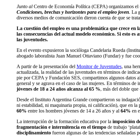
Junto al
Centro de Economía Política (CEPA) organizamos el e
Condiciones, brechas y horizontes para el empleo joven
.
La g
diversos medios de comunicación dieron cuenta de que se trat
La cuestión del empleo es una problemática que crece en 
las consecuencias del actual modelo económico. Si esto es 
las juventudes.
En el evento expusieron la socióloga Candelaria Rueda (Instit
abogado laboralista Juan Manuel Ottaviano (Fundar) y fue c
A partir de la presentación del
Monitor de Juventudes
, una her
actualizada, la realidad de las juventudes en términos de indica
pie por CEPA y Fundación SES, compartimos algunos datos ala
general y se agrava en el caso de las mujeres. En términos de 
jóvenes de 18 a 24 años alcanza al 65 %
, más del doble que 
Desde el Instituto Argentina Grande compartieron su indagaci
ni estabilidad, ni maquinaria propia, ni calificación), que en la
60%
entre los hombres jóvenes de 14 a 26 años y al
64%
en e
La interrupción de la formación educativa por la
imposición d
fragmentación e intermitencia en el tiempo
de trabajo ‘plat
disciplinamiento
fueron algunas de las tendencias señaladas 