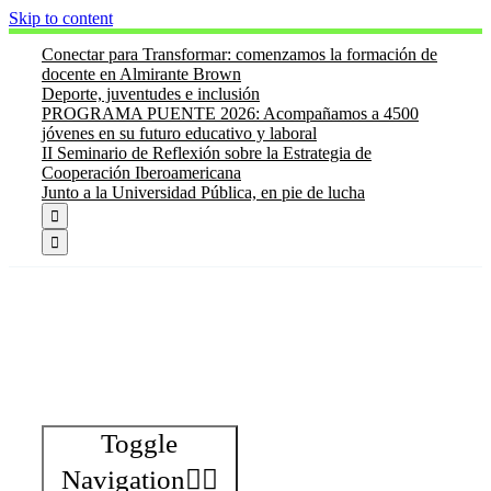
Skip to content
Conectar para Transformar: comenzamos la formación de
docente en Almirante Brown
Deporte, juventudes e inclusión
PROGRAMA PUENTE 2026: Acompañamos a 4500
jóvenes en su futuro educativo y laboral
II Seminario de Reflexión sobre la Estrategia de
Cooperación Iberoamericana
Junto a la Universidad Pública, en pie de lucha


Toggle
Navigation