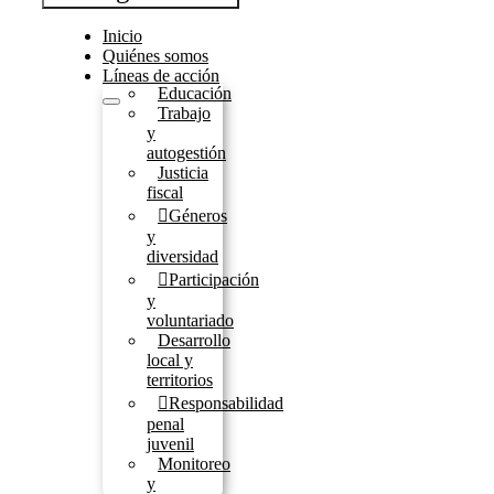
Inicio
Quiénes somos
Líneas de acción
Educación
Trabajo
y
autogestión
Justicia
fiscal
Géneros
y
diversidad
Participación
y
voluntariado
Desarrollo
local y
territorios
Responsabilidad
penal
juvenil
Monitoreo
y