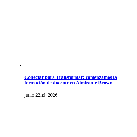
Conectar para Transformar: comenzamos la
formación de docente en Almirante Brown
junio 22nd, 2026