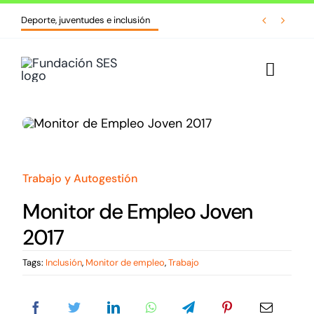
Skip


Deporte, juventudes e inclusión
to
content
Toggle
Naviga
Inicio
Quiénes somos
Trabajo y Autogestión
Líneas de acción
Monitor de Empleo Joven
2017
Cursos y formaciones
Tags:
Inclusión
,
Monitor de empleo
,
Trabajo
Biblioteca