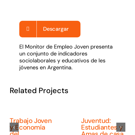
Noticias
Sumate
Descargar
El Monitor de Empleo Joven presenta
un conjunto de indicadores
sociolaborales y educativos de les
jóvenes en Argentina.
Related Projects
Trabajo Joven
Juventud:
y Economía
Estudiantes y
del
Amas de casa