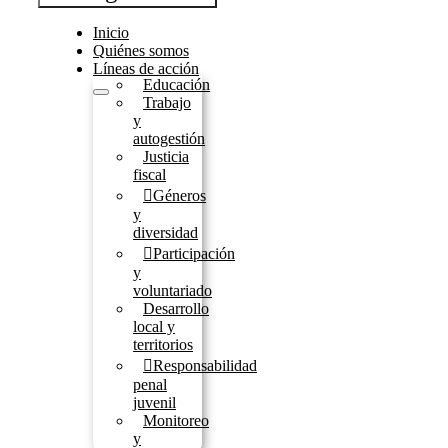
Inicio
Quiénes somos
Líneas de acción
Educación
Trabajo
y
autogestión
Justicia
fiscal
Géneros
y
diversidad
Participación
y
voluntariado
Desarrollo
local y
territorios
Responsabilidad
penal
juvenil
Monitoreo
y