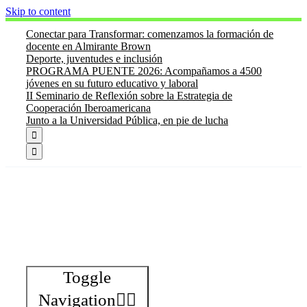
Skip to content
Conectar para Transformar: comenzamos la formación de
docente en Almirante Brown
Deporte, juventudes e inclusión
PROGRAMA PUENTE 2026: Acompañamos a 4500
jóvenes en su futuro educativo y laboral
II Seminario de Reflexión sobre la Estrategia de
Cooperación Iberoamericana
Junto a la Universidad Pública, en pie de lucha


Toggle
Navigation