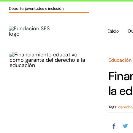
Skip
Deporte, juventudes e inclusión
to
content
Inicio
Qu
Educación
Fina
la e
Tags:
derecho