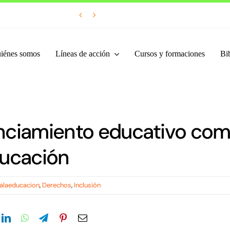


iénes somos
Líneas de acción
Cursos y formaciones
Bib
nciamiento educativo com
ducación
alaeducacion
,
Derechos
,
Inclusión