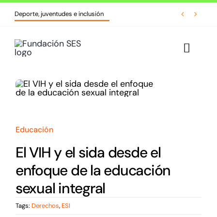
Skip


Deporte, juventudes e inclusión
to
content
Toggl
Navig
Inicio
Quiénes somos
Educación
Líneas de acción
El VIH y el sida desde el
Cursos y formaciones
enfoque de la educación
sexual integral
Biblioteca
Tags:
Derechos
,
ESI