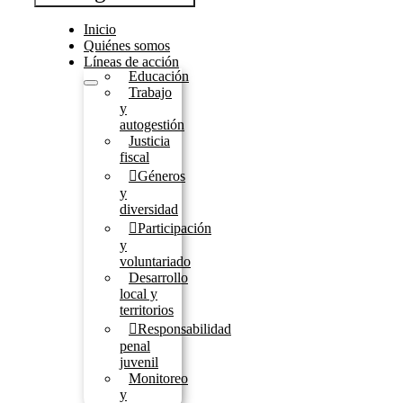
Inicio
Quiénes somos
Líneas de acción
Educación
Trabajo
y
autogestión
Justicia
fiscal
Géneros
y
diversidad
Participación
y
voluntariado
Desarrollo
local y
territorios
Responsabilidad
penal
juvenil
Monitoreo
y