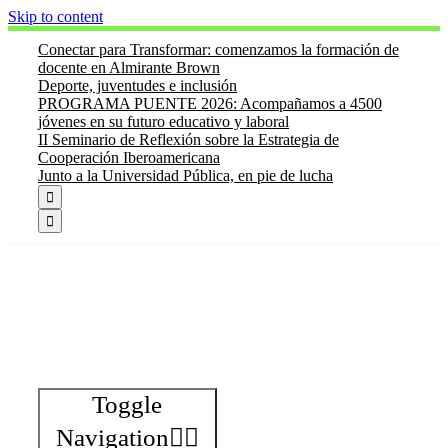
Skip to content
Conectar para Transformar: comenzamos la formación de
docente en Almirante Brown
Deporte, juventudes e inclusión
PROGRAMA PUENTE 2026: Acompañamos a 4500
jóvenes en su futuro educativo y laboral
II Seminario de Reflexión sobre la Estrategia de
Cooperación Iberoamericana
Junto a la Universidad Pública, en pie de lucha


Toggle
Navigation