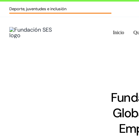
Skip
Deporte, juventudes e inclusión
to
content
Inicio
Qu
Funda
Glob
Emp