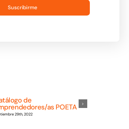
Suscribirme
atálogo de
Organizac
mprendedores/as POETA
empresas
promover
tiembre 29th, 2022
trabajo
agosto 27th, 2021