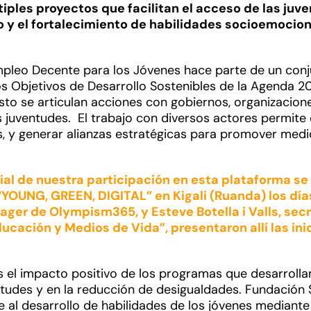
iples proyectos que facilitan el acceso de las juve
o y el fortalecimiento de habilidades socioemocion
Empleo Decente para los Jóvenes hace parte de un con
s Objetivos de Desarrollo Sostenibles de la Agenda 20
sto se articulan acciones con gobiernos, organizaciones
as juventudes. El trabajo con diversos actores permite
s, y generar alianzas estratégicas para promover medid
ial de nuestra participación en esta plataforma se r
YOUNG, GREEN, DIGITAL” en Kigali (Ruanda) los día
er de Olympism365, y Esteve Botella i Valls, secr
ucación y Medios de Vida”, presentaron allí las ini
s el impacto positivo de los programas que desarrolla
tudes y en la reducción de desigualdades. Fundación S
 al desarrollo de habilidades de los jóvenes mediante