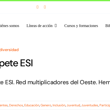


iénes somos
Líneas de acción
Cursos y formaciones
Bib
diversidad
ete ESI
 ESI. Red multiplicadores del Oeste. Herr
entes
,
Derechos
,
Educación
,
Genero
,
Inclusión
,
Juventud
,
Juventudes
,
Partici