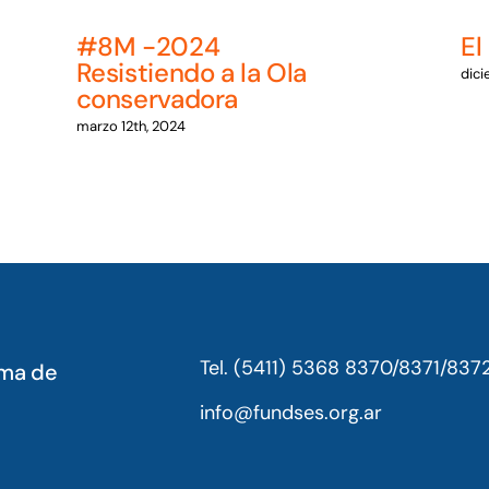
#8M -2024
El
Resistiendo a la Ola
dici
conservadora
marzo 12th, 2024
Tel. (5411) 5368 8370/8371/837
oma de
info@fundses.org.ar